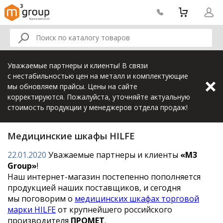
Уважаемые партнеры и клиенты! В связи
с нестабильностью цен на металл и комплектующие
мы обновляем прайсы. Цены на сайте
корректируются. Пожалуйста, уточняйте актуальную
стоимость продукции у менеджеров отдела продаж!
Медицинские шкафы HILFE
22.01.2020
Уважаемые партнеры и клиенты
«M3
Group»
!
Наш
интернет-магазин
постепенно пополняется
продукцией наших поставщиков, и сегодня
мы поговорим о
медицинских шкафах торговой
марки HILFE
от крупнейшего российского
производителя
ПРОМЕТ
.