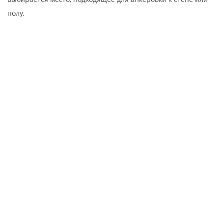
полу.
Полезная информация
О компании
Услуги
Торговые марки
Новости
Статьи
Доставка и оплата