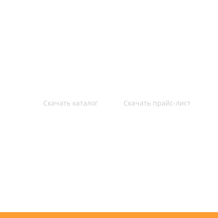
Контакты
Карта сайта
Политика конфиденциональности
Скачать каталог
Скачать прайс-лист
© 2020 Интернет-магазин m3group.ru