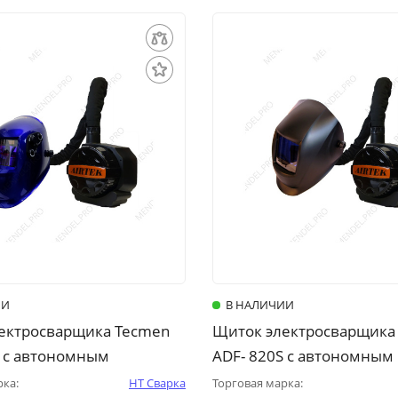
ИИ
В НАЛИЧИИ
ектросварщика Tecmen
Щиток электросварщика
S с автономным
ADF- 820S с автономным
ом Airtek
турбоблоком «Airtek»
рка:
НТ Сварка
Торговая марка: