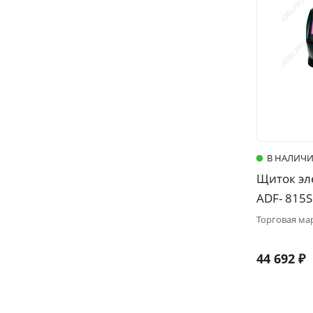
В НАЛИЧ
Щиток эл
ADF- 815
турбоблок
Торговая ма
44 692 ₽