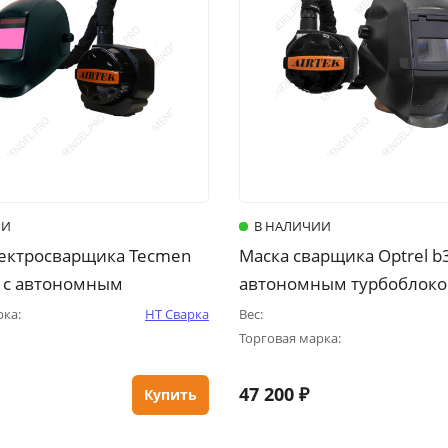
ИИ
В НАЛИЧИИ
ектросварщика Tecmen
Маска сварщика Optrel b
S с автономным
автономным турбоблоком
ом «Airtek»
рка:
НТ Сварка
Вес:
Торговая марка:
47 200 ₽
Купить