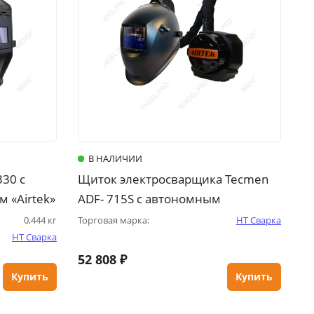
В НАЛИЧИИ
330 с
Щиток электросварщика Tecmen
 «Airtek»
ADF- 715S с автономным
турбоблоком «Airtek»
0,444 кг
Торговая марка:
НТ Сварка
НТ Сварка
52 808 ₽
Купить
Купить