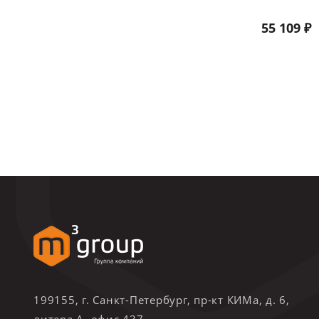
55 109 ₽
199155, г. Санкт-Петербург, пр-кт КИМа, д. 6,
литера А, офис 437