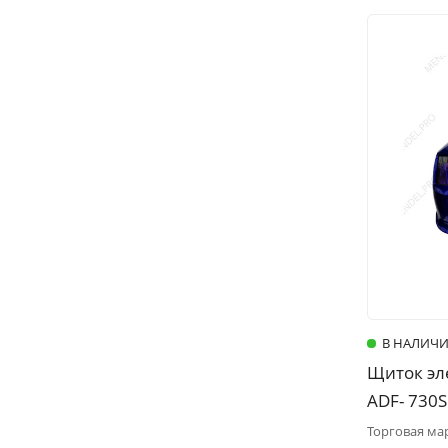
В НАЛИЧ
Щиток эл
ADF- 730
турбоблок
Торговая ма