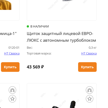
В НАЛИЧИИ
рмица-1"
Щиток защитный лицевой ЕВРО-
ЛЮКС с автономным турбоблоком
«Airtek»
0120-01
Вес:
0,3 кг
НТ Сварка
Торговая марка:
НТ Сварка
43 569 ₽
Купить
Купить