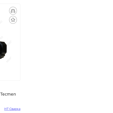
 Tecmen
НТ Сварка