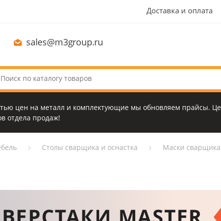
Доставка и оплата
sales@m3group.ru
стью цен на металл и комплектующие мы обновляем прайсы. Це
в отдела продаж!
бель
Столы сварщика и оснастка
Маски сварщика