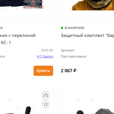
ИИ
В НАЛИЧИИ
ик с перелиной
Защитный комплект "Ба
КС- 1
0121-01
Артикул:
рка:
НТ Сварка
Торговая марка:
2 067 ₽
Купить