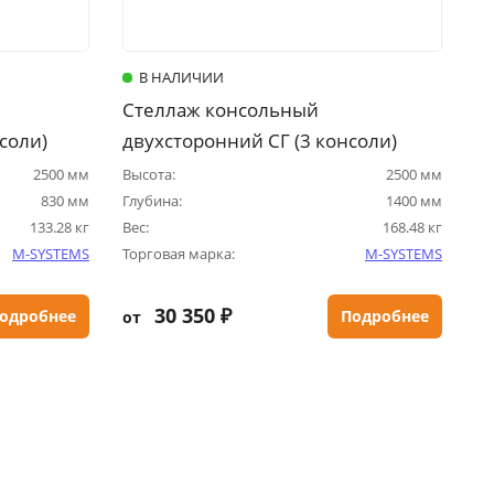
В НАЛИЧИИ
Стеллаж консольный
соли)
двухсторонний СГ (3 консоли)
2500 мм
Высота:
2500 мм
830 мм
Глубина:
1400 мм
133.28 кг
Вес:
168.48 кг
M-SYSTEMS
Торговая марка:
M-SYSTEMS
30 350 ₽
одробнее
Подробнее
от