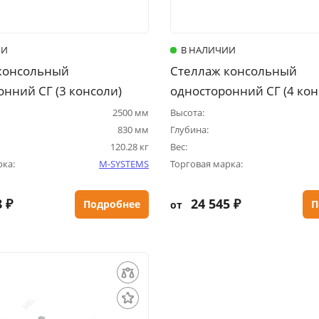
ИИ
В НАЛИЧИИ
консольный
Стеллаж консольный
нний СГ (3 консоли)
односторонний СГ (4 кон
2500 мм
Высота:
830 мм
Глубина:
120.28 кг
Вес:
рка:
M-SYSTEMS
Торговая марка:
 ₽
24 545 ₽
Подробнее
П
от