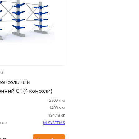
ИИ
консольный
нний СГ (4 консоли)
2500 мм
1400 мм
194.48 кг
рка:
M-SYSTEMS