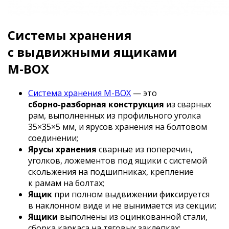
Системы хранения
с выдвижными ящиками
M-BOX
Система хранения
M-BOX
— это
сборно-разборная
конструкция
из сварных
рам, выполненных из профильного уголка
35×35×5 мм, и ярусов хранения на болтовом
соединении;
Ярусы хранения
сварные из поперечин,
уголков, ложементов под ящики с системой
скольжения на подшипниках, крепление
к рамам на болтах;
Ящик
при полном выдвижении фиксируется
в наклонном виде и не вынимается из секции;
Ящики
выполнены из оцинкованной стали,
сборка каркаса на тяговых заклепках;