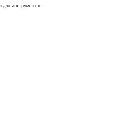
 для инструментов.
Полезная информаци
О компании
Услуги
Торговые марки
Новости
Статьи
Доставка и оплата
Контакты
Карта сайта