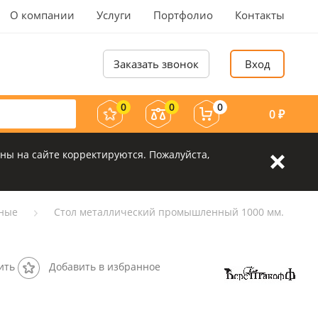
О компании
Услуги
Портфолио
Контакты
Заказать звонок
Вход
0
0
0
0
₽
ны на сайте корректируются. Пожалуйста,
рные
Стол металлический промышленный 1000 мм.
ить
Добавить в избранное