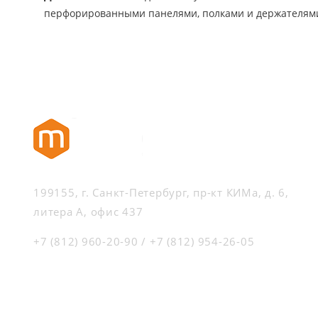
перфорированными панелями, полками и держателями
199155, г. Санкт-Петербург, пр-кт КИМа, д. 6,
литера А, офис 437
+7 (812) 960-20-90
/
+7 (812) 954-26-05