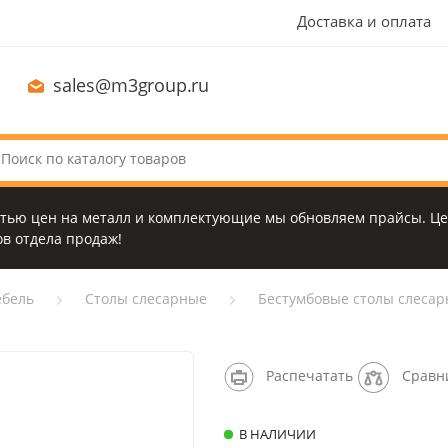
Доставка и оплата
sales@m3group.ru
стью цен на металл и комплектующие мы обновляем прайсы. Це
в отдела продаж!
бель
Столы слесарные
Бестумбовые столы слеса
Распечатать
Сравн
В НАЛИЧИИ