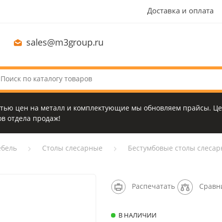
Доставка и оплата
sales@m3group.ru
стью цен на металл и комплектующие мы обновляем прайсы. Це
в отдела продаж!
бель
Столы слесарные
Бестумбовые столы слеса
Распечатать
Сравн
В НАЛИЧИИ