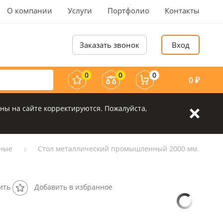
О компании
Услуги
Портфолио
Контакты
Заказать звонок
Вход
0
0
0
0
₽
ны на сайте корректируются. Пожалуйста,
рные
Стол металлический промышленный 2000 мм.
ить
Добавить в избранное