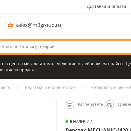
Доставка и оплата
sales@m3group.ru
стью цен на металл и комплектующие мы обновляем прайсы. Це
в отдела продаж!
бель
Верстаки металлические
Четырехтумбовые в
Распечатать
Сравн
В НАЛИЧИИ
Верстак MECHANIC-М20