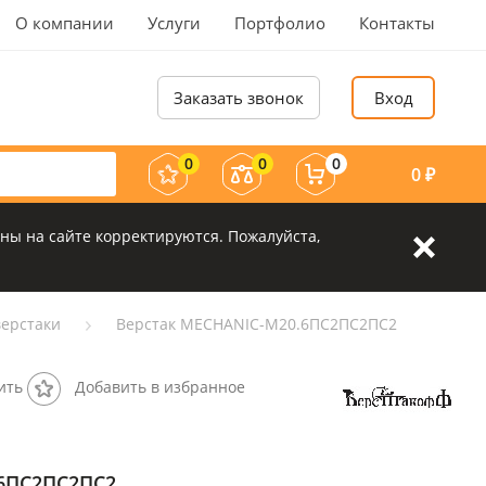
О компании
Услуги
Портфолио
Контакты
Заказать звонок
Вход
0
0
0
0
₽
ны на сайте корректируются. Пожалуйста,
ерстаки
Верстак MECHANIC-М20.6ПС2ПС2ПС2
ить
Добавить в избранное
.6ПС2ПС2ПС2