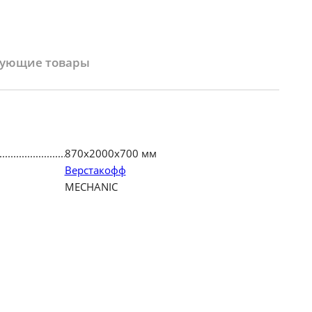
вующие товары
870х2000х700 мм
Верстакофф
MECHANIC