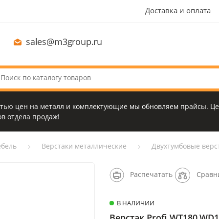
Доставка и оплата
sales@m3group.ru
стью цен на металл и комплектующие мы обновляем прайсы. Це
в отдела продаж!
бель
Верстаки металлические
Двухтумбовые верс
Распечатать
Сравн
В НАЛИЧИИ
Верстак Profi WT180.WD