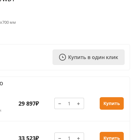
0х700 мм
Купить в один клик
Ю
29 897₽
Купить
и
33 523₽
Купить