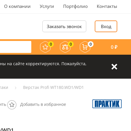
О компании
Услуги
Портфолио
Контакты
Заказать звонок
Вход
0
0
0
0
₽
ны на сайте корректируются. Пожалуйста,
таки
Верстак Profi WT180.WD1/WD1
ить
Добавить в избранное
1/WD1