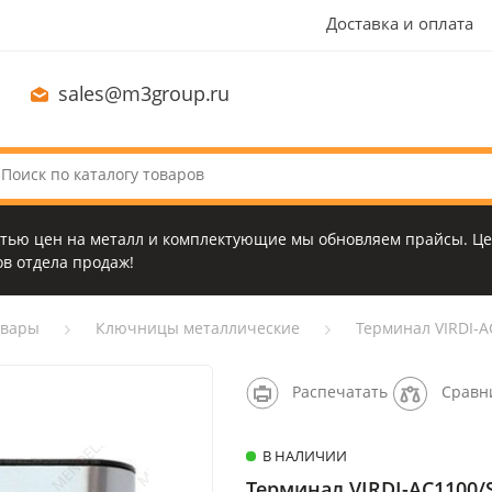
Доставка и оплата
sales@m3group.ru
стью цен на металл и комплектующие мы обновляем прайсы. Це
в отдела продаж!
овары
Ключницы металлические
Терминал VIRDI-
Распечатать
Сравн
В НАЛИЧИИ
Терминал VIRDI-AC1100/