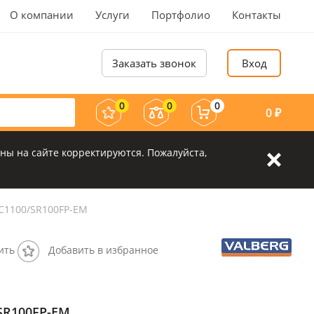
О компании
Услуги
Портфолио
Контакты
Заказать звонок
Вход
0
0
0
0
₽
ны на сайте корректируются. Пожалуйста,
AC1100/SR100FP-EM
ить
Добавить в избранное
SR100FP-EM