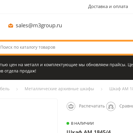
Доставка и оплата
sales@m3group.ru
стью цен на металл и комплектующие мы обновляем прайсы. Це
в отдела продаж!
бель
Металлические архивные шкафы
Шкаф AM 1
Распечатать
Сравн
В НАЛИЧИИ
Шкаф AM 1845/4