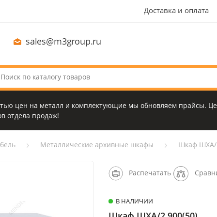
Доставка и оплата
sales@m3group.ru
стью цен на металл и комплектующие мы обновляем прайсы. Це
в отдела продаж!
бель
Металлические архивные шкафы
Шкаф ШХА/2
Распечатать
Сравн
В НАЛИЧИИ
Шкаф ШХА/2 900(50)