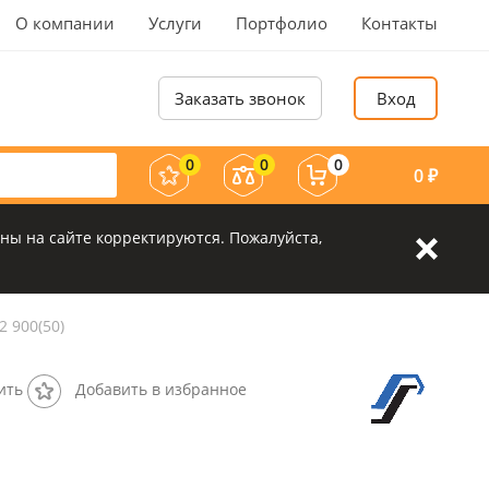
О компании
Услуги
Портфолио
Контакты
Заказать звонок
Вход
0
0
0
0
₽
ны на сайте корректируются. Пожалуйста,
 900(50)
ить
Добавить в избранное