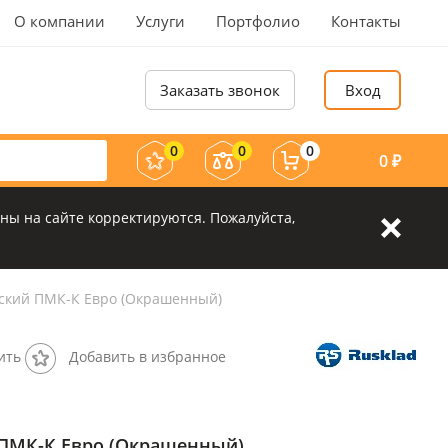
О компании
Услуги
Портфолио
Контакты
Заказать звонок
Вход
0
0
0
0
₽
ны на сайте корректируются. Пожалуйста,
ский ПМК-К Евро (Окрашенный)
ить
Добавить в избранное
ПМК-К Евро (Окрашенный)