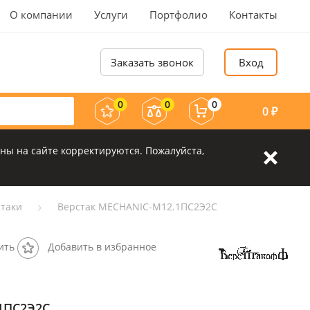
О компании
Услуги
Портфолио
Контакты
Заказать звонок
Вход
0
0
0
0
₽
ны на сайте корректируются. Пожалуйста,
таки
Верстак MECHANIC-М12.1ПС2Э2С
ить
Добавить в избранное
1ПС2Э2С