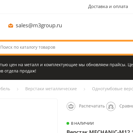
Доставка и оплата
sales@m3group.ru
стью цен на металл и комплектующие мы обновляем прайсы. Це
в отдела продаж!
бель
Верстаки металлические
Однотумбовые верс
Распечатать
Сравн
В НАЛИЧИИ
Верстак MECHANIC-М12.