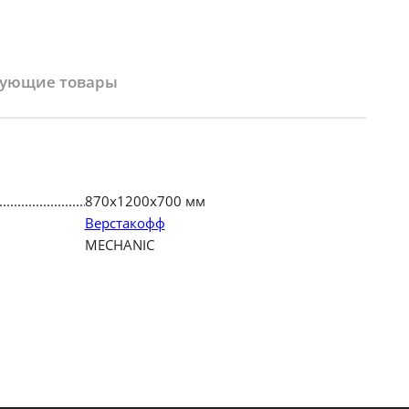
вующие товары
870х1200х700 мм
Верстакофф
MECHANIC