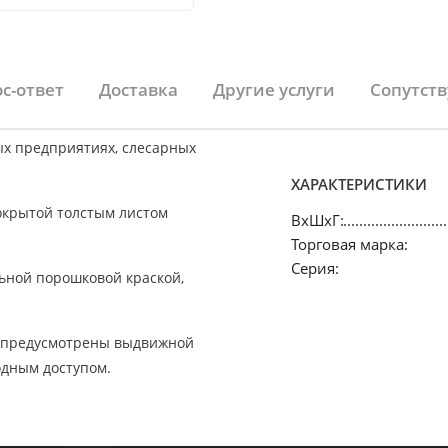
с-ответ
Доставка
Другие услуги
Сопутст
х предприятиях, слесарных
ХАРАКТЕРИСТИКИ
крытой толстым листом
ВхШхГ:
Торговая марка:
Серия:
льной порошковой краской,
в предусмотрены выдвижной
одным доступом.