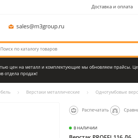
Доставка и оплата
sales@m3group.ru
стью цен на металл и комплектующие мы обновляем прайсы. Це
в отдела продаж!
бель
Верстаки металлические
Однотумбовые верс
Распечатать
Сравн
В НАЛИЧИИ
Верстак PROFFI 116 Д6