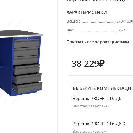
ХАРАКТЕРИСТИКИ
ВхШхГ:
870х160
Вес:
87 кг
Показать все характеристики
38 229₽
ВЫБЕРИТЕ КОМПЛЕКТАЦИ
Верстак PROFFI 116 Д6
Верстак без экрана
Верстак PROFFI 116 Д6 Э
Верстак с экраном