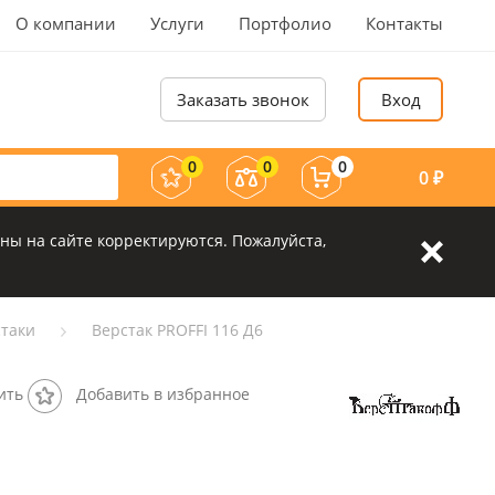
О компании
Услуги
Портфолио
Контакты
Заказать звонок
Вход
0
0
0
0
₽
ны на сайте корректируются. Пожалуйста,
таки
Верстак PROFFI 116 Д6
ить
Добавить в избранное