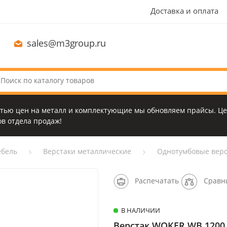
Доставка и оплата
sales@m3group.ru
стью цен на металл и комплектующие мы обновляем прайсы. Це
в отдела продаж!
бель
Верстаки металлические
Однотумбовые верс
Распечатать
Сравн
В НАЛИЧИИ
Верстак WOKER WB 1200