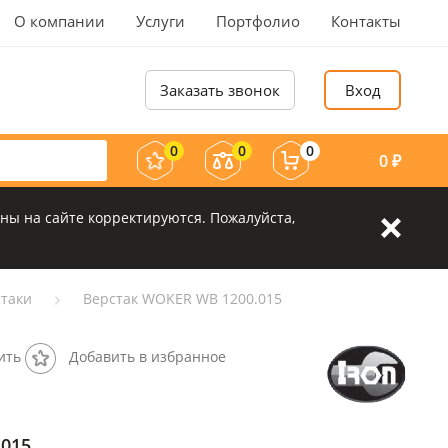
О компании
Услуги
Портфолио
Контакты
Заказать звонок
Вход
0
0
0
0
₽
ны на сайте корректируются. Пожалуйста,
таки
Верстак WOKER WB 1200.015
ить
Добавить в избранное
.015