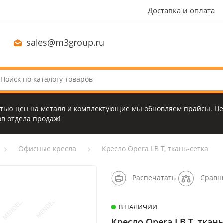
Доставка и оплата
sales@m3group.ru
стью цен на металл и комплектующие мы обновляем прайсы. Це
в отдела продаж!
Офисные кресла
Кресло Opera LB T, ткань-сетка
Распечатать
Сравн
В НАЛИЧИИ
Кресло Opera LB T, ткань