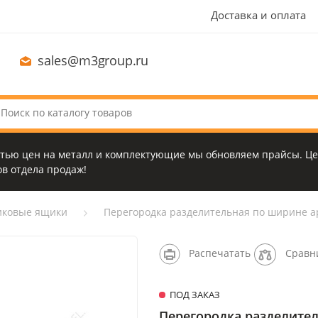
Доставка и оплата
sales@m3group.ru
стью цен на металл и комплектующие мы обновляем прайсы. Це
в отдела продаж!
иковые ящики
Перегородка разделительная по ширине ар
Распечатать
Сравн
ПОД ЗАКАЗ
Перегородка разделител