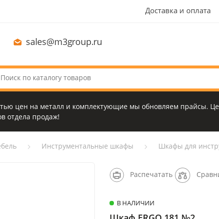
Доставка и оплата
sales@m3group.ru
стью цен на металл и комплектующие мы обновляем прайсы. Це
в отдела продаж!
бель
Инструментальные шкафы
Шкафы для инстр
Распечатать
Сравн
В НАЛИЧИИ
Шкаф ERGO 181 №2