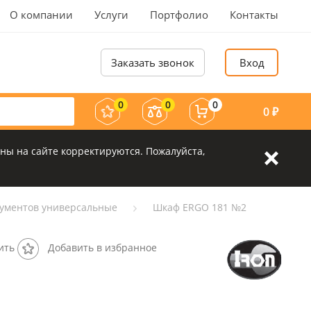
О компании
Услуги
Портфолио
Контакты
Заказать звонок
Вход
0
0
0
0
₽
ны на сайте корректируются. Пожалуйста,
ументов универсальные
Шкаф ERGO 181 №2
ить
Добавить в избранное