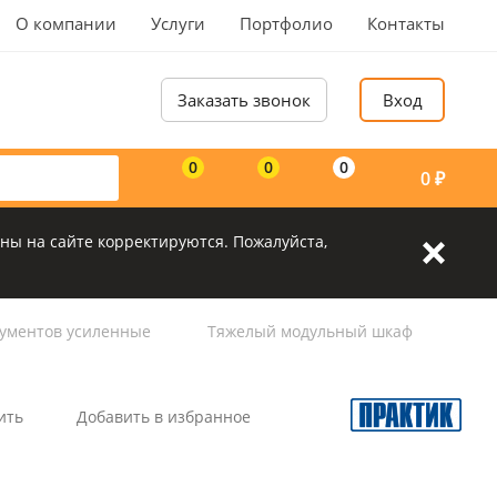
О компании
Услуги
Портфолио
Контакты
Заказать звонок
Вход
0
0
0
0
₽
ны на сайте корректируются. Пожалуйста,
ументов усиленные
Тяжелый модульный шкаф
ить
Добавить в избранное