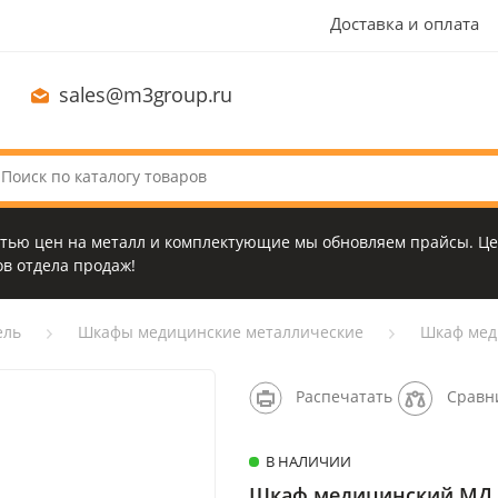
Доставка и оплата
sales@m3group.ru
стью цен на металл и комплектующие мы обновляем прайсы. Це
в отдела продаж!
ель
Шкафы медицинские металлические
Шкаф мед
Распечатать
Сравн
В НАЛИЧИИ
Шкаф медицинский МД L