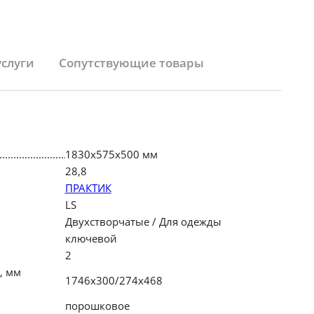
услуги
Сопутствующие товары
1830х575х500 мм
28,8
ПРАКТИК
LS
Двухстворчатые / Для одежды
ключевой
2
, мм
1746x300/274x468
порошковое