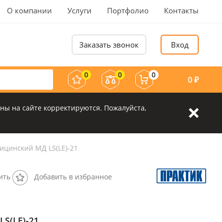
О компании
Услуги
Портфолио
Контакты
Заказать звонок
Вход
0
0
0
0
₽
ны на сайте корректируются. Пожалуйста,
ицинский МД LS(LE)-21
ить
Добавить в избранное
S(LE)-21