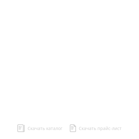
О компании
Услуги
Торговые марки
Новости
Статьи
Доставка и оплата
Контакты
Карта сайта
Политика конфиденциональности
Скачать каталог
Скачать прайс-лист