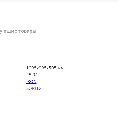
вующие товары
1995х995х505 мм
28.04
IRON
SORTEX