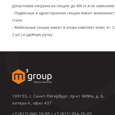
Допустимая нагрузка на секцию до 400 кг в не зависимо
--Подвесные и односторонние секции имеют возможност
стене.
--Мобильные секции имеют в опоре комплект колес d= 12
2 шт.) и удобную ручку
199155, г. Санкт-Петербург, пр-кт КИМа, д. 6,
литера А, офис 437
+7 (812) 960-20-90
/
+7 (812) 954-26-05