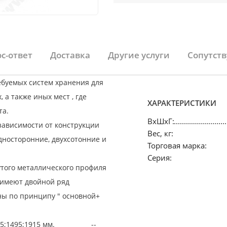
с-ответ
Доставка
Другие услуги
Сопутст
ебуемых систем хранения для
а также иных мест , где
ХАРАКТЕРИСТИКИ
та.
ВхШхГ:
зависимости от конструкции
Вес, кг:
дносторонние, двухсотонние и
Торговая марка:
Серия:
нутого металлического профиля
е имеют двойной ряд
ы по принципу " основной+
: 1075;1495;1915 мм. --