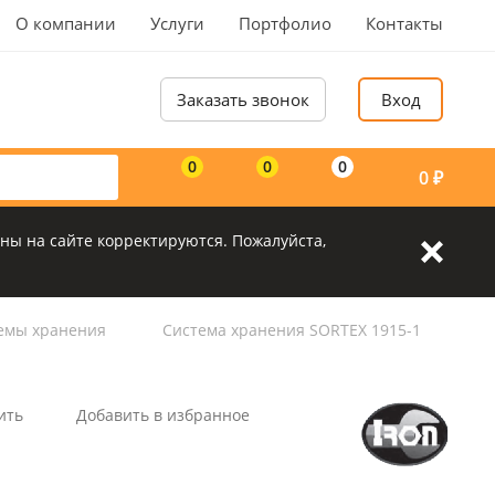
О компании
Услуги
Портфолио
Контакты
Заказать звонок
Вход
0
0
0
0
₽
ны на сайте корректируются. Пожалуйста,
емы хранения
Система хранения SORTEX 1915-1
ить
Добавить в избранное