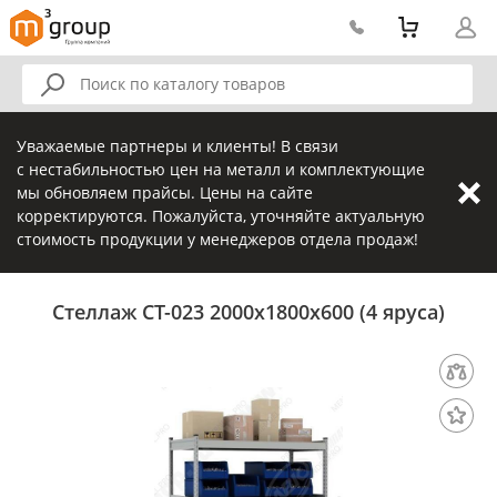
Уважаемые партнеры и клиенты! В связи
с нестабильностью цен на металл и комплектующие
мы обновляем прайсы. Цены на сайте
корректируются. Пожалуйста, уточняйте актуальную
стоимость продукции у менеджеров отдела продаж!
Стеллаж СТ-023 2000х1800х600 (4 яруса)