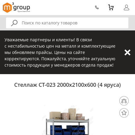
Уважаемые партнеры и клиенты! В связи
с нестабильностью цен на металл и комплектующие
мы обновляем прайсы. Цены на сайте
корректируются. Пожалуйста, уточняйте актуальную
стоимость продукции у менеджеров отдела продаж!
Стеллаж СТ-023 2000х2100х600 (4 яруса)