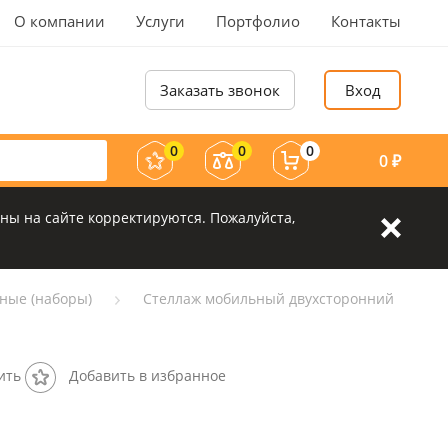
О компании
Услуги
Портфолио
Контакты
Заказать звонок
Вход
0
0
0
0
₽
ны на сайте корректируются. Пожалуйста,
ные (наборы)
Стеллаж мобильный двухсторонний
ить
Добавить в избранное