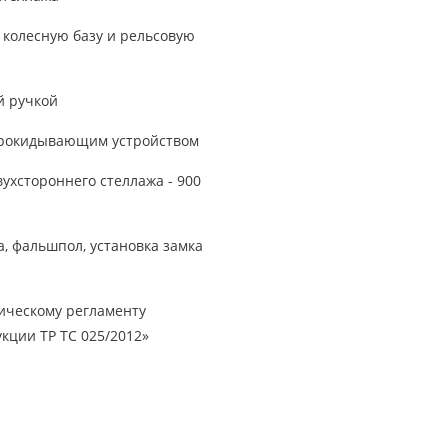
 колесную базу и рельсовую
й ручкой
прокидывающим устройством
вухстороннего стеллажа - 900
, фальшпол, установка замка
ническому регламенту
кции ТР ТС 025/2012»