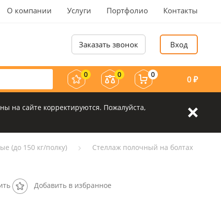
О компании
Услуги
Портфолио
Контакты
Заказать звонок
Вход
0
0
0
0
₽
ны на сайте корректируются. Пожалуйста,
е (до 150 кг/полку)
Стеллаж полочный на болтах
ить
Добавить в избранное