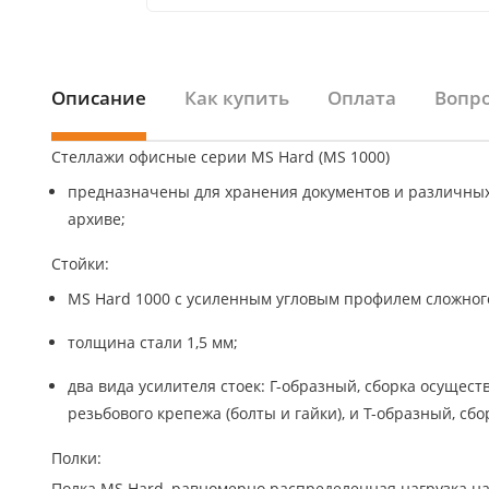
Описание
Как купить
Оплата
Вопро
Стеллажи офисные серии MS Hard (MS 1000)
предназначены для хранения документов и различных г
архиве;
Стойки:
MS Hard 1000 с усиленным угловым профилем сложног
толщина стали 1,5 мм;
два вида усилителя стоек: Г-образный, сборка осущес
резьбового крепежа (болты и гайки), и Т-образный, сбор
Полки:
Полка MS Hard, равномерно распределенная нагрузка н