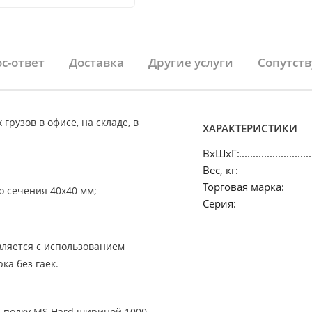
с-ответ
Доставка
Другие услуги
Сопутст
рузов в офисе, на складе, в
ХАРАКТЕРИСТИКИ
ВхШхГ:
Вес, кг:
Торговая марка:
о сечения 40х40 мм;
Серия:
твляется с использованием
ка без гаек.
а полку MS Hard шириной 1000