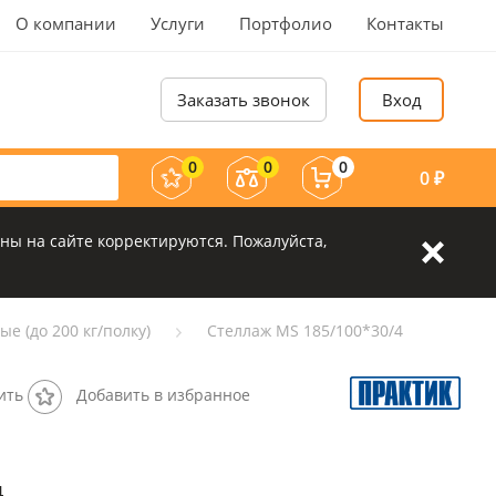
О компании
Услуги
Портфолио
Контакты
Заказать звонок
Вход
0
0
0
0
₽
ны на сайте корректируются. Пожалуйста,
е (до 200 кг/полку)
Стеллаж MS 185/100*30/4
ить
Добавить в избранное
4