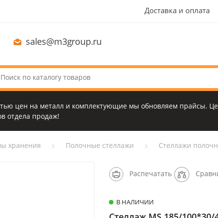
Доставка и оплата
sales@m3group.ru
стью цен на металл и комплектующие мы обновляем прайсы. Це
в отдела продаж!
мы хранения
Полочные стеллажи
Стеллажи полочны
Распечатать
Сравн
В НАЛИЧИИ
Стеллаж MS 185/100*30/