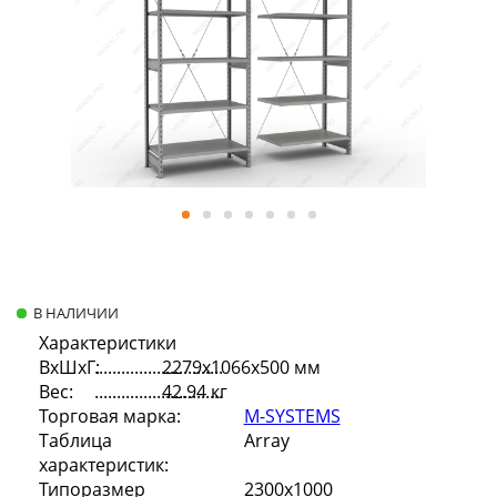
В НАЛИЧИИ
Характеристики
ВхШхГ:
2279х1066х500 мм
Вес:
42.94 кг
Торговая марка:
M-SYSTEMS
Таблица
Array
характеристик:
Типоразмер
2300х1000