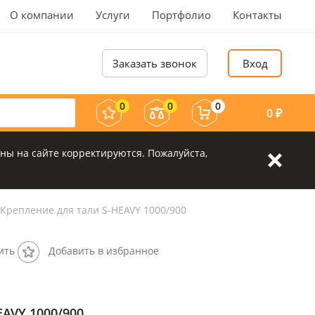
О компании
Услуги
Портфолио
Контакты
Заказать звонок
Вход
0
0
0
0
₽
ны на сайте корректируются. Пожалуйста,
Крепление для тали S-HEAVY 1000/900
ить
Добавить в избранное
EAVY 1000/900