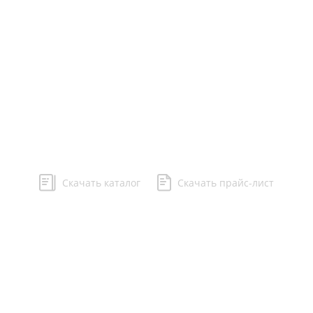
Статьи
Доставка и оплата
Контакты
Карта сайта
Политика конфиденциональности
Скачать каталог
Скачать прайс-лист
© 2020 Интернет-магазин m3group.ru