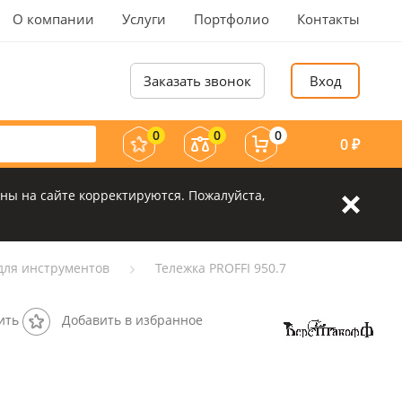
О компании
Услуги
Портфолио
Контакты
Заказать звонок
Вход
0
0
0
0
₽
ны на сайте корректируются. Пожалуйста,
для инструментов
Тележка PROFFI 950.7
ить
Добавить в избранное