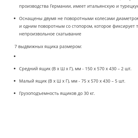
производства Германии, имеет итальянскую и турецк
Оснащены двумя не поворотными колесами диаметром
и одним поворотным со стопором, которое фиксирует 
непроизвольное скатывание
7 выдвижных ящика размером:
Средний ящик (В х Ш х Г), мм - 150 х 570 х 430 – 2 шт.
Малый ящик (В х Ш х Г), мм - 75 х 570 х 430 – 5 шт.
Грузоподъемность ящиков до 30 кг.