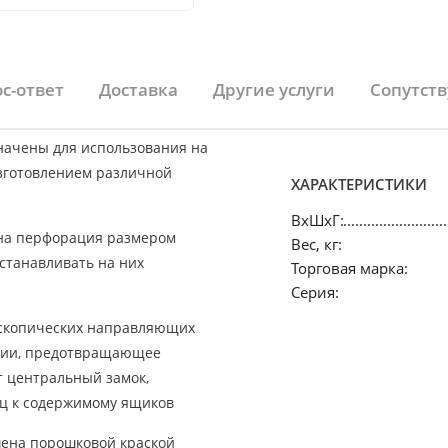
с-ответ
Доставка
Другие услуги
Сопутст
начены для использования на
зготовлением различной
ХАРАКТЕРИСТИКИ
ВхШхГ:
ена перфорация размером
Вес, кг:
устанавливать на них
Торговая марка:
Серия:
скопических направляющих
ении, предотвращающее
 центральный замок,
иц к содержимому ящиков
шена порошковой краской