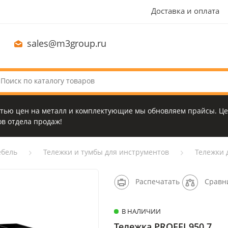
Доставка и оплата
sales@m3group.ru
стью цен на металл и комплектующие мы обновляем прайсы. Це
в отдела продаж!
бель
Тележки и тумбы для инструментов
Тележки 
Распечатать
Сравн
В НАЛИЧИИ
Тележка PROFFI 950.7