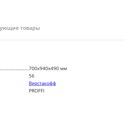
вующие товары
700х940х490 мм
56
Верстакофф
PROFFI