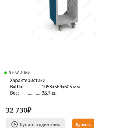
В НАЛИЧИИ
Характеристики
ВхШхГ:
1058х569х606 мм
Вес:
38.7 кг
32 730₽
Купить в один клик
Купить