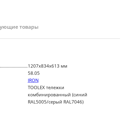
вующие товары
1207х834х613 мм
58.05
IRON
TOOLEX тележки
комбинированный (синий
RAL5005/серый RAL7046)