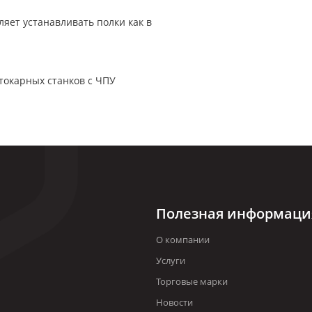
яет устанавливать полки как в
токарных станков с ЧПУ
Полезная информаци
О компании
Услуги
Торговые марки
Новости