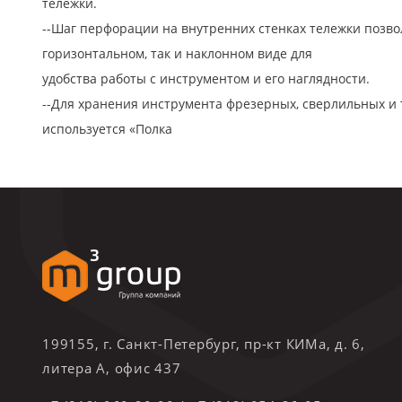
тележки.
--Шаг перфорации на внутренних стенках тележки позвол
горизонтальном, так и наклонном виде для
удобства работы с инструментом и его наглядности.
--Для хранения инструмента фрезерных, сверлильных и 
используется «Полка
199155, г. Санкт-Петербург, пр-кт КИМа, д. 6,
литера А, офис 437