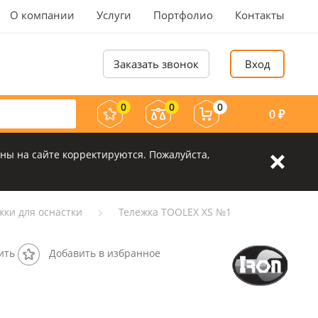
О компании
Услуги
Портфолио
Контакты
Заказать звонок
Вход
0
0
0
0
₽
ны на сайте корректируются. Пожалуйста,
жки для оснастки
Тележка TOOLEX XS №1
ить
Добавить в избранное