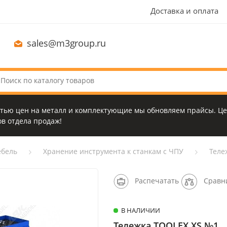
Доставка и оплата
sales@m3group.ru
стью цен на металл и комплектующие мы обновляем прайсы. Це
в отдела продаж!
бель
Хранение инструмента к станкам с ЧПУ
Теле
Распечатать
Сравн
В НАЛИЧИИ
Тележка TOOLEX XS №1