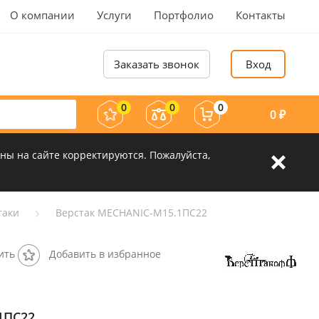
О компании
Услуги
Портфолио
Контакты
Заказать звонок
Вход
0
0
0
0
₽
ны на сайте корректируются. Пожалуйста,
таки
Верстак MECHANIC-М15.1ПС22
ить
Добавить в избранное
1ПС22