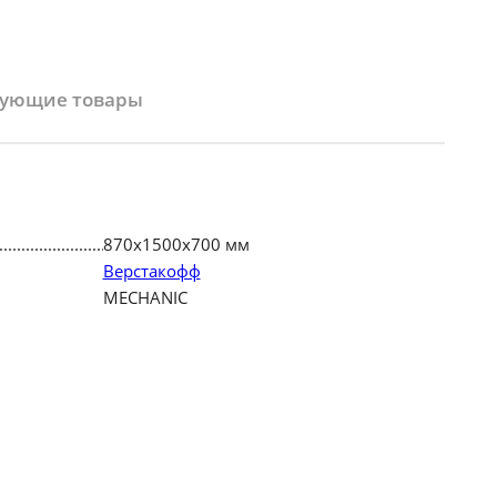
вующие товары
870х1500х700 мм
Верстакофф
MECHANIC