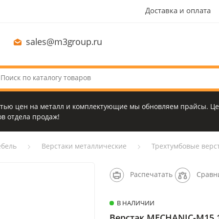
Доставка и оплата
sales@m3group.ru
стью цен на металл и комплектующие мы обновляем прайсы. Це
в отдела продаж!
бель
Верстаки металлические
Трехтумбовые верс
Распечатать
Сравн
В НАЛИЧИИ
Верстак MECHANIC-М15.