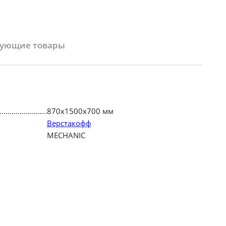
вующие товары
870х1500х700 мм
Верстакофф
MECHANIC