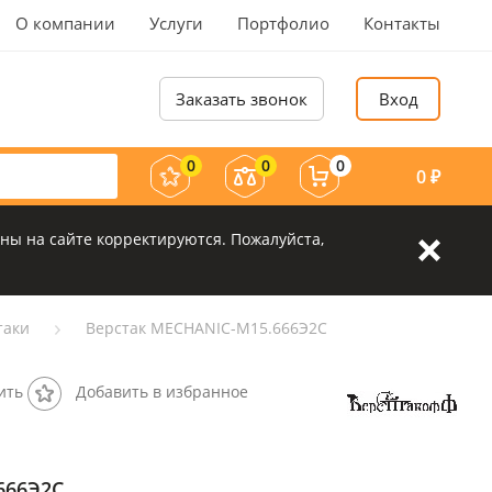
О компании
Услуги
Портфолио
Контакты
Заказать звонок
Вход
0
0
0
0
₽
ны на сайте корректируются. Пожалуйста,
таки
Верстак MECHANIC-М15.666Э2С
ить
Добавить в избранное
666Э2С