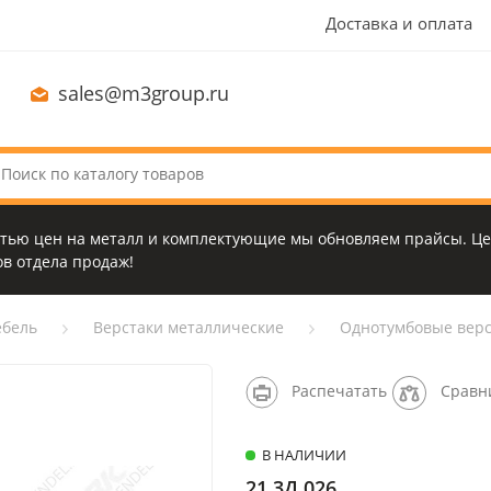
Доставка и оплата
sales@m3group.ru
стью цен на металл и комплектующие мы обновляем прайсы. Це
в отдела продаж!
бель
Верстаки металлические
Однотумбовые верс
Распечатать
Сравн
В НАЛИЧИИ
21.3Д.026