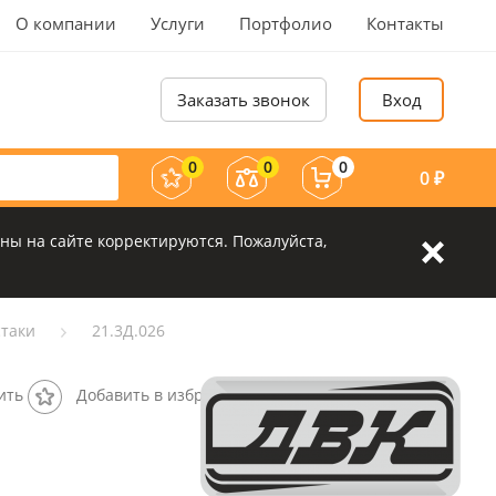
О компании
Услуги
Портфолио
Контакты
Заказать звонок
Вход
0
0
0
0
₽
ны на сайте корректируются. Пожалуйста,
таки
21.3Д.026
ить
Добавить в избранное