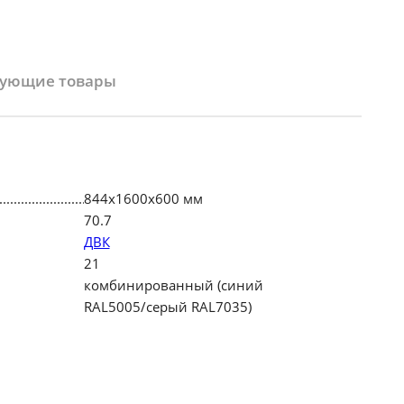
вующие товары
844х1600х600 мм
70.7
ДВК
21
комбинированный (синий
RAL5005/серый RAL7035)